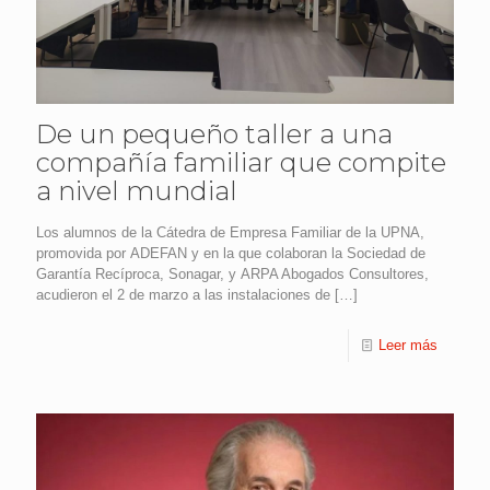
De un pequeño taller a una
compañía familiar que compite
a nivel mundial
Los alumnos de la Cátedra de Empresa Familiar de la UPNA,
promovida por ADEFAN y en la que colaboran la Sociedad de
Garantía Recíproca, Sonagar, y ARPA Abogados Consultores,
acudieron el 2 de marzo a las instalaciones de
[…]
Leer más