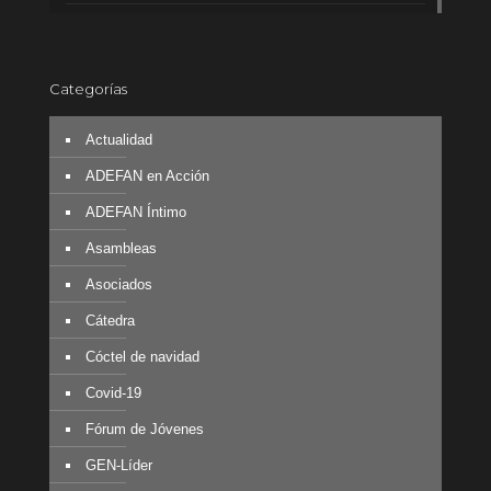
Categorías
Actualidad
ADEFAN en Acción
ADEFAN Íntimo
Asambleas
Asociados
Cátedra
Cóctel de navidad
Covid-19
Fórum de Jóvenes
GEN-Líder