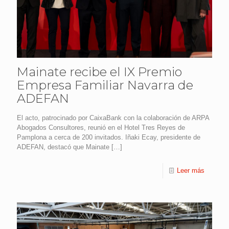
Mainate recibe el IX Premio
Empresa Familiar Navarra de
ADEFAN
El acto, patrocinado por CaixaBank con la colaboración de ARPA
Abogados Consultores, reunió en el Hotel Tres Reyes de
Pamplona a cerca de 200 invitados. Iñaki Ecay, presidente de
ADEFAN, destacó que Mainate
[…]
Leer más