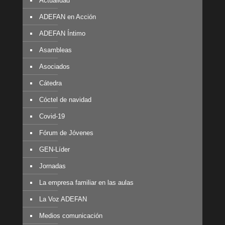
Actualidad
ADEFAN en Acción
ADEFAN Íntimo
Asambleas
Asociados
Cátedra
Cóctel de navidad
Covid-19
Fórum de Jóvenes
GEN-Líder
Jornadas
La empresa familiar en las aulas
La Voz ADEFAN
Medios comunicación