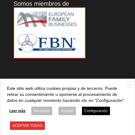
Somos miembros de
X
Este sitio web utiliza cookies propias y de terceros. Puede
retirar su consentimiento u oponerse al procesamiento de
datos en cualquier momento haciendo clic en "Configuración".
© 2021 ADEFAN. Todos los derechos reservados. 621 236
881 |
Política de privacidad
|
Aviso legal
|
Política de cookies
Leer más
Rechazar
Aceptar
Configuración
ACEPTAR TODAS