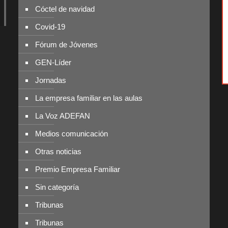
Cóctel de navidad
Covid-19
Fórum de Jóvenes
GEN-Líder
Jornadas
La empresa familiar en las aulas
La Voz ADEFAN
Medios comunicación
Otras noticias
Premio Empresa Familiar
Sin categoría
Tribunas
Tribunas