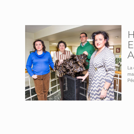
H
E
La 
ma
Pêc