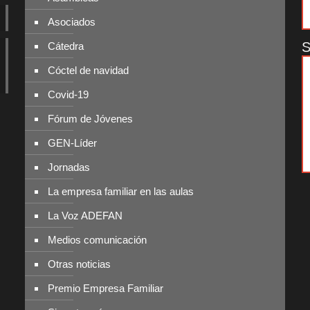
Asociados
S
Cátedra
Cóctel de navidad
Covid-19
Fórum de Jóvenes
GEN-Líder
Jornadas
La empresa familiar en las aulas
La Voz ADEFAN
Medios comunicación
Otras noticias
Premio Empresa Familiar