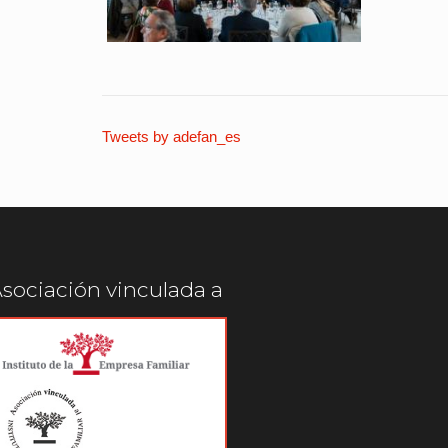
Tweets by adefan_es
sociación vinculada a