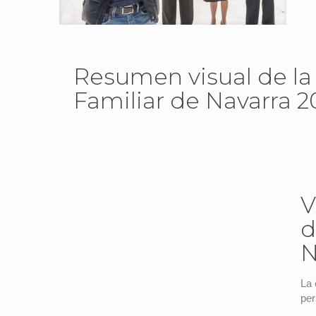
Resumen visual de la
Familiar de Navarra 2
cookies para ver el contenido.
Publicidad
Acepte
V
d
N
La 
per