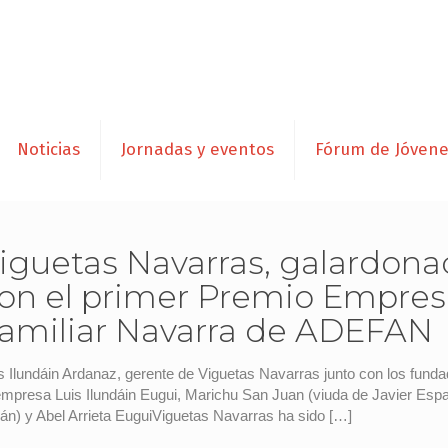
Noticias
Jornadas y eventos
Fórum de Jóven
iguetas Navarras, galardon
on el primer Premio Empres
amiliar Navarra de ADEFAN
s Ilundáin Ardanaz, gerente de Viguetas Navarras junto con los fund
empresa Luis Ilundáin Eugui, Marichu San Juan (viuda de Javier Esp
ián) y Abel Arrieta EuguiViguetas Navarras ha sido
[…]