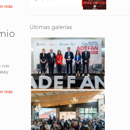
er más
Últimas galerías
emio
s con
isky
er más