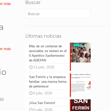
Buscar
er más
a
Últimas noticias
Más de un centenar de
er más
asociados se reúnen en el
II Aperitivo Sanferminero
de ADEFAN
13 julio, 2026
io
San Fermín y la empresa
familiar: una misma forma
de pertenecer
6 julio, 2026
150
¡Viva San Fermín!
6 julio, 2026