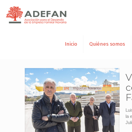
Inicio
Quiénes somos
V
c
F
Lui
la 
Jul