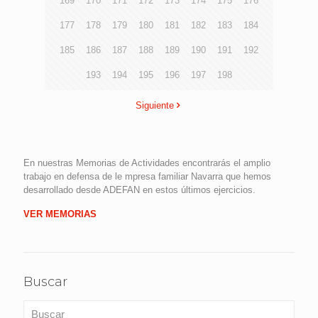
169
170
171
172
173
174
175
176
177
178
179
180
181
182
183
184
185
186
187
188
189
190
191
192
193
194
195
196
197
198
Siguiente
En nuestras Memorias de Actividades encontrarás el amplio
trabajo en defensa de le mpresa familiar Navarra que hemos
desarrollado desde ADEFAN en estos últimos ejercicios.
VER MEMORIAS
Buscar