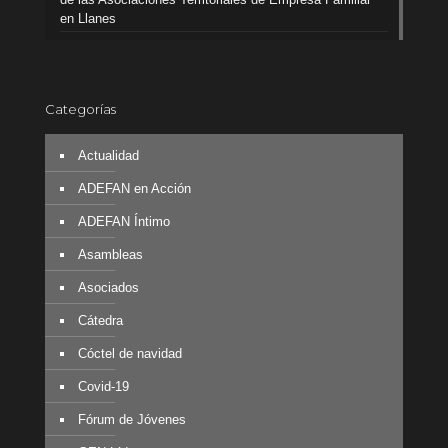
en Llanes
Categorías
Actualidad
ADEFAN en Acción
ADEFAN Íntimo
Asambleas
Asociados
Cátedra
Cóctel de navidad
Covid-19
Fórum de Jóvenes