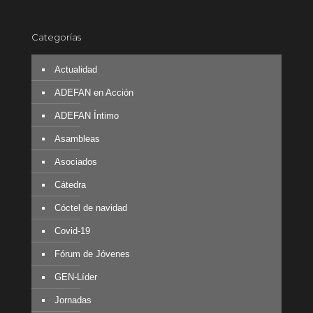
Categorías
Actualidad
ADEFAN en Acción
ADEFAN Íntimo
Asambleas
Asociados
Cátedra
Cóctel de navidad
Covid-19
Fórum de Jóvenes
GEN-Líder
Jornadas