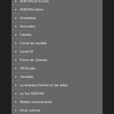
ADEFAN en Acción
ADEFAN Íntimo
Asambleas
Asociados
Cátedra
Cóctel de navidad
Covid-19
Fórum de Jóvenes
GEN-Líder
Jornadas
La empresa familiar en las aulas
La Voz ADEFAN
Medios comunicación
Otras noticias