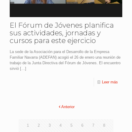
El Fórum de Jóvenes planifica
sus actividades, jornadas y
cursos para este ejercicio
La sede de la Asociación para el Desarrollo de la Empresa
Familiar Navarra (ADEFAN) acogió el 26 de enero una reunión de
trabajo de la Junta Directiva del Fórum de Jóvenes. El encuentro
sirvió
[…]
Leer más
Anterior
1
2
3
4
5
6
7
8