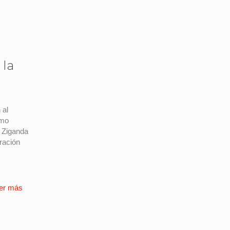
 la
 al
omo
, Ziganda
oración
er más