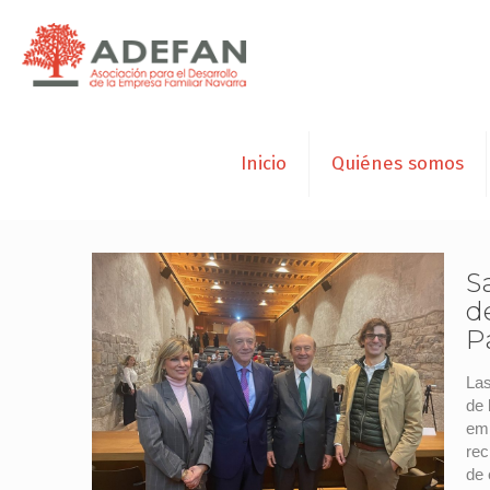
Inicio
Quiénes somos
S
d
P
Las
de 
emp
rec
de 