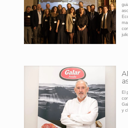
gui
aso
Eco
mar
com
juli
A
a
El 
con
Gal
y c