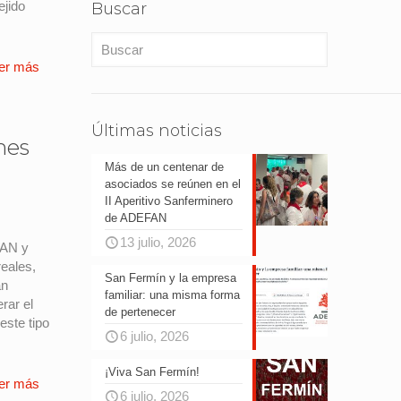
ejido
Buscar
er más
Últimas noticias
nes
Más de un centenar de
asociados se reúnen en el
II Aperitivo Sanferminero
de ADEFAN
13 julio, 2026
FAN y
eales,
San Fermín y la empresa
an
familiar: una misma forma
erar el
de pertenecer
este tipo
6 julio, 2026
¡Viva San Fermín!
er más
6 julio, 2026