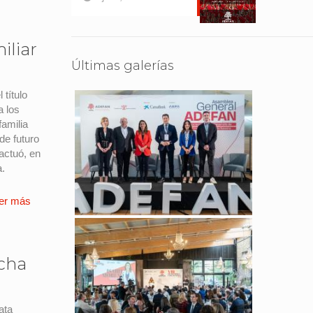
iliar
Últimas galerías
 título
a los
familia
de futuro
actuó, en
a.
er más
echa
ata