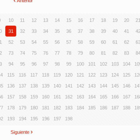
Anterior
9
10
11
12
13
14
15
16
17
18
19
20
2
0
31
32
33
34
35
36
37
38
39
40
41
4
1
52
53
54
55
56
57
58
59
60
61
62
6
2
73
74
75
76
77
78
79
80
81
82
83
8
3
94
95
96
97
98
99
100
101
102
103
104
10
14
115
116
117
118
119
120
121
122
123
124
125
12
35
136
137
138
139
140
141
142
143
144
145
146
14
56
157
158
159
160
161
162
163
164
165
166
167
16
77
178
179
180
181
182
183
184
185
186
187
188
18
92
193
194
195
196
197
198
Siguiente