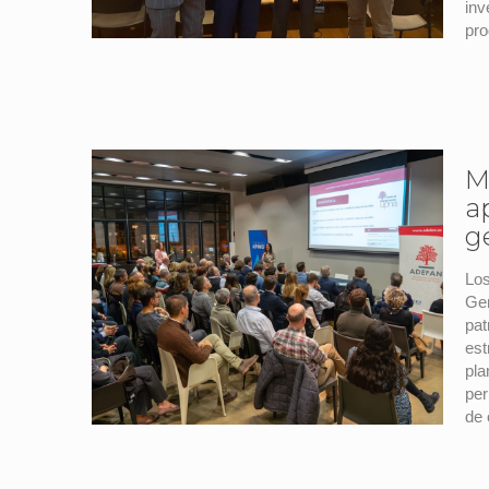
inv
pro
M
a
g
Los
Gen
pat
est
pla
per
de 