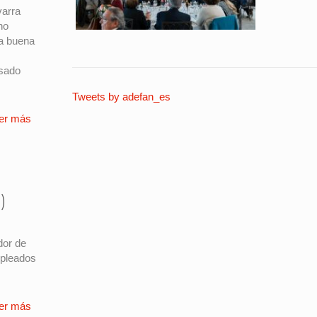
varra
ho
la buena
asado
Tweets by adefan_es
er más
)
s
dor de
mpleados
er más