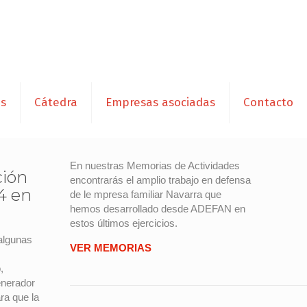
es
Cátedra
Empresas asociadas
Contacto
En nuestras Memorias de Actividades
ción
encontrarás el amplio trabajo en defensa
4 en
de le mpresa familiar Navarra que
hemos desarrollado desde ADEFAN en
estos últimos ejercicios.
algunas
VER MEMORIAS
,
enerador
ra que la