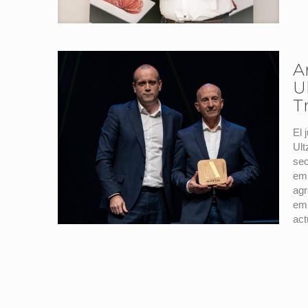
A
U
T
El 
Ult
sec
emb
agr
emp
act