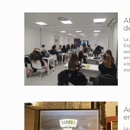
A
d
La 
Esp
asi
emp
a l
ese
A
e
La 