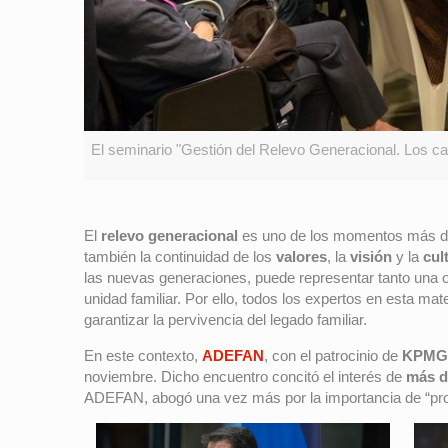
El seminario "Gestión del Relevo Generacional. Los ca
El
relevo generacional
es uno de los momentos más de
también la continuidad de los
valores
, la
visión
y la
cul
las nuevas generaciones, puede representar tanto una o
unidad familiar. Por ello, todos los expertos en esta m
garantizar la pervivencia del legado familiar.
En este contexto,
ADEFAN
, con el patrocinio de
KPMG
noviembre. Dicho encuentro concitó el interés de
más d
ADEFAN, abogó una vez más por la importancia de “prom