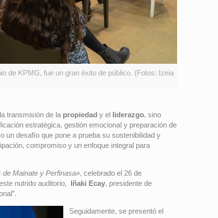
o de KPMG, fue un gran éxito de público. (Fotos: Izeia
la transmisión de la
propiedad
y el
liderazgo
, sino
icación estratégica, gestión emocional y preparación de
o un desafío que pone a prueba su sostenibilidad y
icipación, compromiso y un enfoque integral para
 de Mainate y Perfinasa»
, celebrado el 26 de
 este nutrido auditorio,
Iñaki Ecay
, presidente de
onal”.
Seguidamente, se presentó el