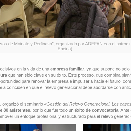
sos de Mainate y Perfinasa", organizado por ADEFAN con el patrocini
Encina).
cisivos en la vida de una
empresa familiar
, ya que supone no solo 
tura
que han sido clave en su éxito. Este proceso, que combina planif
portunidad para renovar la empresa e impulsarla hacia el futuro, com
ateria coinciden en que el relevo generacional debe abordarse con ant
, organizó el seminario
«Gestión del Relevo Generacional. Los casos
e 80 asistentes
, por lo que fue todo un
éxito de convocatoria
. Ante
over un enfoque profesional y estructurado para el relevo generaci