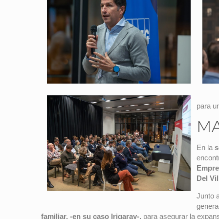
para un
MA
En la
s
encont
Empres
Del Vil
Junto a
genera
familiar, -en su caso Irigaray-,
para asegurar la expansió