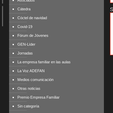
Asociados
S
Cátedra
Cóctel de navidad
Covid-19
Fórum de Jóvenes
GEN-Líder
Jornadas
La empresa familiar en las aulas
La Voz ADEFAN
Medios comunicación
Otras noticias
Premio Empresa Familiar
Sin categoría