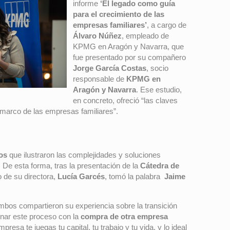
informe
‘El legado como guía
para el crecimiento de las
empresas familiares’
, a cargo de
Álvaro Núñez
, empleado de
KPMG en Aragón y Navarra, que
fue presentado por su compañero
Jorge García Costas
, socio
responsable de
KPMG en
Aragón y Navarra
. Ese estudio,
en concreto, ofreció “las claves
l marco de las empresas familiares”.
os
que ilustraron las complejidades y soluciones
De esta forma, tras la presentación de la
Cátedra de
 de su directora,
Lucía Garcés
, tomó la palabra
Jaime
ambos compartieron su experiencia sobre la transición
inar este proceso con la
compra de otra empresa
esa te juegas tu capital, tu trabajo y tu vida, y lo ideal