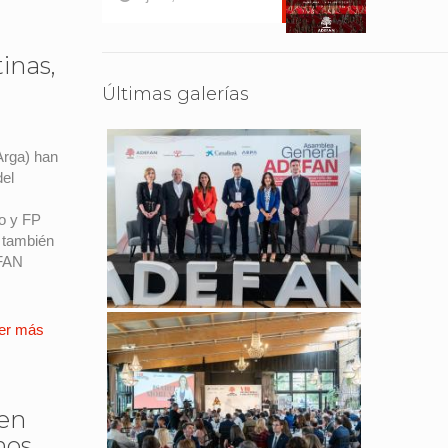
tinas,
Últimas galerías
Arga) han
del
to y FP
o también
EFAN
er más
nen
nos