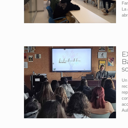
Fam
La 
abri
E
B
s
Un 
rec
rep
con
acc
Aul