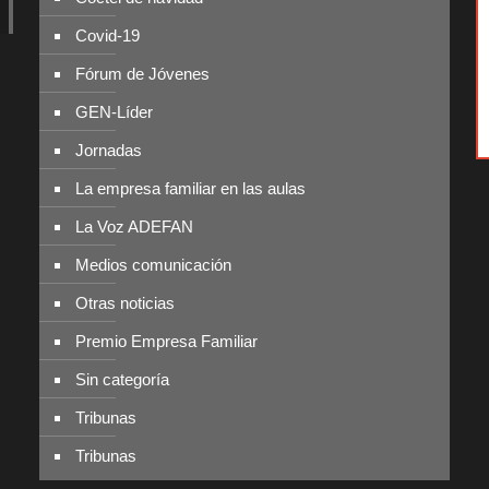
Covid-19
Fórum de Jóvenes
GEN-Líder
Jornadas
La empresa familiar en las aulas
La Voz ADEFAN
Medios comunicación
Otras noticias
Premio Empresa Familiar
Sin categoría
Tribunas
Tribunas