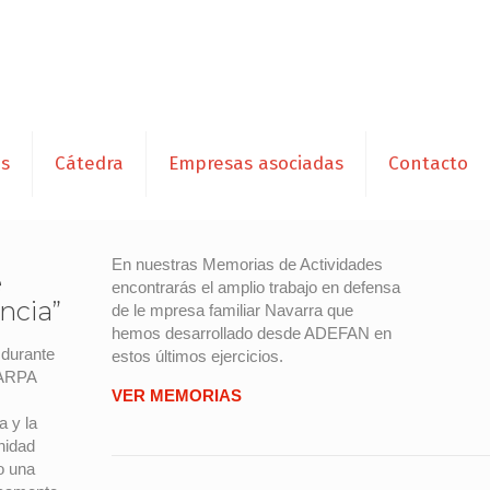
es
Cátedra
Empresas asociadas
Contacto
En nuestras Memorias de Actividades
e
encontrarás el amplio trabajo en defensa
ncia”
de le mpresa familiar Navarra que
hemos desarrollado desde ADEFAN en
 durante
estos últimos ejercicios.
 ARPA
VER MEMORIAS
l
a y la
nidad
o una