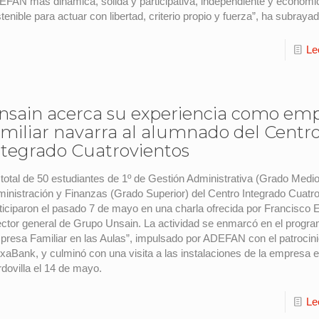
FAN más dinámica, sólida y participativa, independiente y económ
tenible para actuar con libertad, criterio propio y fuerza”, ha subrayad
Le
nsain acerca su experiencia como em
amiliar navarra al alumnado del Centr
ntegrado Cuatrovientos
total de 50 estudiantes de 1º de Gestión Administrativa (Grado Medio
inistración y Finanzas (Grado Superior) del Centro Integrado Cuatr
ticiparon el pasado 7 de mayo en una charla ofrecida por Francisco 
ector general de Grupo Unsain. La actividad se enmarcó en el progr
resa Familiar en las Aulas”, impulsado por ADEFAN con el patrocin
xaBank, y culminó con una visita a las instalaciones de la empresa 
dovilla el 14 de mayo.
Le