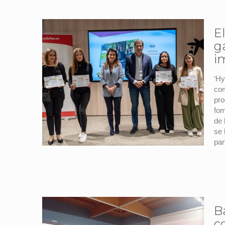
E
g
i
‘Hy
com
pro
fom
de 
se 
par
B
c