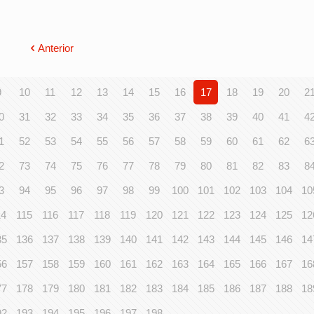
Anterior
9
10
11
12
13
14
15
16
17
18
19
20
2
0
31
32
33
34
35
36
37
38
39
40
41
4
1
52
53
54
55
56
57
58
59
60
61
62
6
2
73
74
75
76
77
78
79
80
81
82
83
8
3
94
95
96
97
98
99
100
101
102
103
104
10
14
115
116
117
118
119
120
121
122
123
124
125
12
35
136
137
138
139
140
141
142
143
144
145
146
14
56
157
158
159
160
161
162
163
164
165
166
167
16
77
178
179
180
181
182
183
184
185
186
187
188
18
92
193
194
195
196
197
198