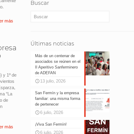
icamente
Buscar
o.
er más
Últimas noticias
presa
o
Más de un centenar de
asociados se reúnen en el
II Aperitivo Sanferminero
de ADEFAN
) y 1º de
13 julio, 2026
ovientos
Esparza,
San Fermín y la empresa
ama “La
familiar: una misma forma
io de
de pertenecer
en
6 julio, 2026
¡Viva San Fermín!
er más
6 julio, 2026