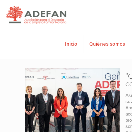
Inicio
Quiénes somos
“
c
Así
su 
Abo
aco
pro
son