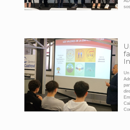
ADE
sos
U
f
I
Un 
Adm
par
dir
Emp
Cai
Cor