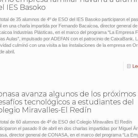
el IES Basoko
total de 35 alumnos de 4º de ESO del IES Basoko participaron el pa
il en una charla impartida por Fernando Bacaicoa, director general de
aicoa Industrias Plásticas, en el marco del programa “La Empresa F
las Aulas”, impulsado por ADEFAN con el patrocinio de CaixaBank. 
ividad culminó con una visita a las instalaciones de la empresa en Ori
de abril.
Le
onasa avanza algunos de los próximos
esafíos tecnológicos a estudiantes del
olegio Miravalles-El Redín
total de 60 alumnos de 4º de ESO del Colegio Miravalles El Redín
ticiparon el pasado 8 de abril en dos charlas impartidas por Miguel Á
asa, director general de CONASA, en el marco del programa “La E