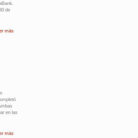
xaBank.
 30 de
er más
en
completó
. Ambas
ar en las
er más