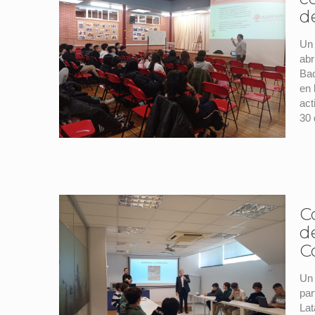
d
Un 
abr
Bac
en 
act
30 
C
d
C
Un 
par
Lat