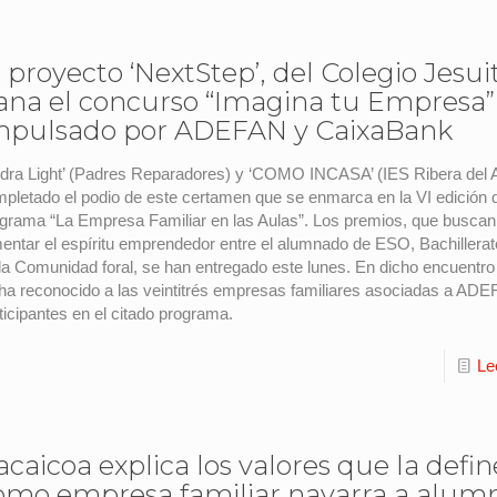
l proyecto ‘NextStep’, del Colegio Jesui
ana el concurso “Imagina tu Empresa”
mpulsado por ADEFAN y CaixaBank
dra Light’ (Padres Reparadores) y ‘COMO INCASA’ (IES Ribera del 
pletado el podio de este certamen que se enmarca en la VI edición 
grama “La Empresa Familiar en las Aulas”. Los premios, que buscan
entar el espíritu emprendedor entre el alumnado de ESO, Bachillera
la Comunidad foral, se han entregado este lunes. En dicho encuentr
ha reconocido a las veintitrés empresas familiares asociadas a AD
ticipantes en el citado programa.
Le
acaicoa explica los valores que la defi
omo empresa familiar navarra a alum