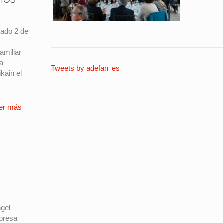
sado 2 de
amiliar
La
Tweets by adefan_es
kain el
er más
ngel
mpresa