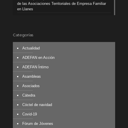
de las Asociaciones Territoriales de Empresa Familiar
en Llanes
Categorías
Actualidad
ADEFAN en Acción
ADEFAN Íntimo
Asambleas
Asociados
Cátedra
Cóctel de navidad
Covid-19
Fórum de Jóvenes