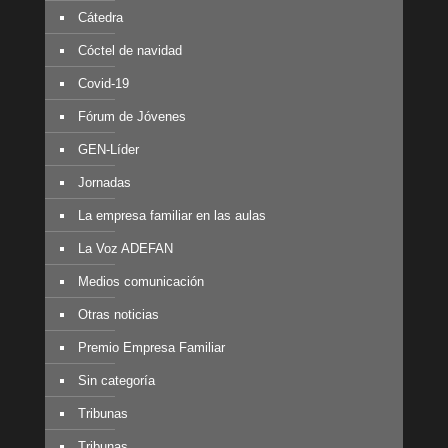
Cátedra
Cóctel de navidad
Covid-19
Fórum de Jóvenes
GEN-Líder
Jornadas
La empresa familiar en las aulas
La Voz ADEFAN
Medios comunicación
Otras noticias
Premio Empresa Familiar
Sin categoría
Tribunas
Tribunas