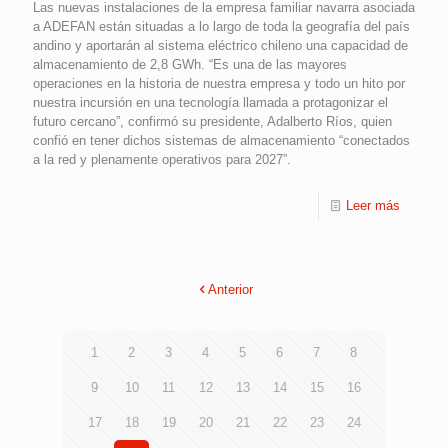
Las nuevas instalaciones de la empresa familiar navarra asociada
a ADEFAN están situadas a lo largo de toda la geografía del país
andino y aportarán al sistema eléctrico chileno una capacidad de
almacenamiento de 2,8 GWh. “Es una de las mayores
operaciones en la historia de nuestra empresa y todo un hito por
nuestra incursión en una tecnología llamada a protagonizar el
futuro cercano”, confirmó su presidente, Adalberto Ríos, quien
confió en tener dichos sistemas de almacenamiento “conectados
a la red y plenamente operativos para 2027”.
Leer más
Anterior
1
2
3
4
5
6
7
8
9
10
11
12
13
14
15
16
17
18
19
20
21
22
23
24