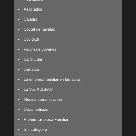
Asociados
Cátedra
Cóctel de navidad
Covid-19
Fórum de Jóvenes
GEN-Líder
Jornadas
La empresa familiar en las aulas
La Voz ADEFAN
Medios comunicación
Otras noticias
Premio Empresa Familiar
Sin categoría