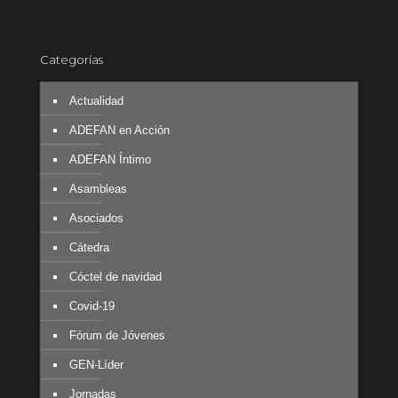
Categorías
Actualidad
ADEFAN en Acción
ADEFAN Íntimo
Asambleas
Asociados
Cátedra
Cóctel de navidad
Covid-19
Fórum de Jóvenes
GEN-Líder
Jornadas