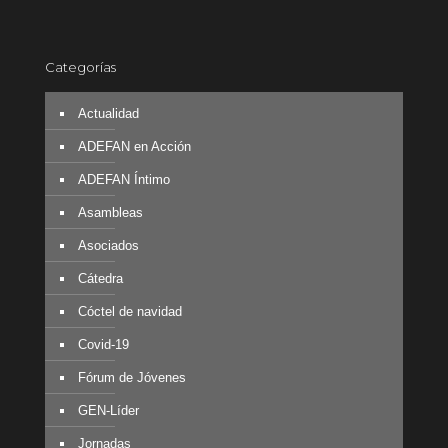
Categorías
Actualidad
ADEFAN en Acción
ADEFAN Íntimo
Asambleas
Asociados
Cátedra
Cóctel de navidad
Covid-19
Fórum de Jóvenes
GEN-Líder
Jornadas