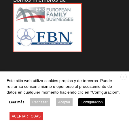
X
Este sitio web utiliza cookies propias y de terceros. Puede
retirar su consentimiento u oponerse al procesamiento de
datos en cualquier momento haciendo clic en "Configuración".
© 2021 ADEFAN. Todos los derechos reservados. 621 236
881 |
Política de privacidad
|
Aviso legal
|
Política de cookies
Leer más
Rechazar
Aceptar
Configuración
ACEPTAR TODAS