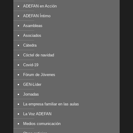
ADEFAN en Acción
ADEFAN Íntimo
Asambleas
Asociados
Cátedra
Cóctel de navidad
Covid-19
Fórum de Jóvenes
GEN-Líder
Jornadas
La empresa familiar en las aulas
La Voz ADEFAN
Medios comunicación