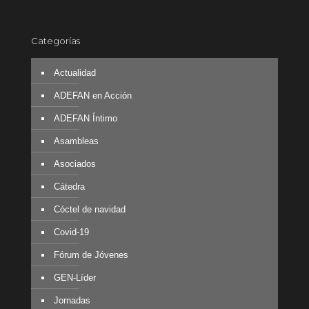
Categorías
Actualidad
ADEFAN en Acción
ADEFAN Íntimo
Asambleas
Asociados
Cátedra
Cóctel de navidad
Covid-19
Fórum de Jóvenes
GEN-Líder
Jornadas