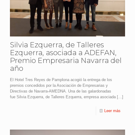
Silvia Ezquerra, de Talleres
Ezquerra, asociada a ADEFAN,
Premio Empresaria Navarra del
año
El Hotel Tres Reyes de Pamplona acogió la entrega de los
premios concedidos por la Asociación de Empresarias y
Directivas de Navarra-AMEDNA. Una de las galardonadas
fue Silvia Ezquerra, de Talleres Ezquerra, empresa asociada
[…]
Leer más