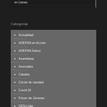
en Llanes
Categorías
Actualidad
ADEFAN en Acción
ADEFAN Íntimo
Asambleas
Asociados
Cátedra
Cóctel de navidad
Covid-19
Fórum de Jóvenes
GEN-Líder