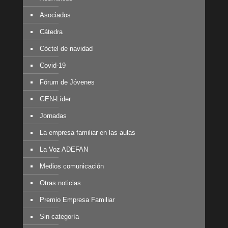
Asociados
Cátedra
Cóctel de navidad
Covid-19
Fórum de Jóvenes
GEN-Líder
Jornadas
La empresa familiar en las aulas
La Voz ADEFAN
Medios comunicación
Otras noticias
Premio Empresa Familiar
Sin categoría