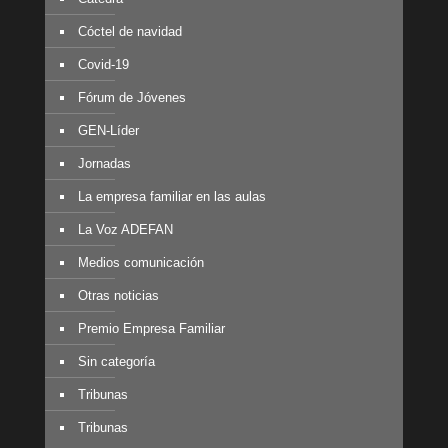
Cóctel de navidad
Covid-19
Fórum de Jóvenes
GEN-Líder
Jornadas
La empresa familiar en las aulas
La Voz ADEFAN
Medios comunicación
Otras noticias
Premio Empresa Familiar
Sin categoría
Tribunas
Tribunas