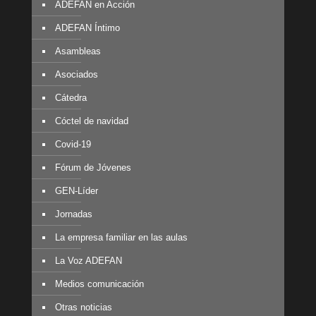
ADEFAN en Acción
ADEFAN Íntimo
Asambleas
Asociados
Cátedra
Cóctel de navidad
Covid-19
Fórum de Jóvenes
GEN-Líder
Jornadas
La empresa familiar en las aulas
La Voz ADEFAN
Medios comunicación
Otras noticias