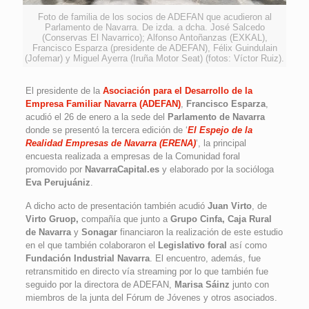
Foto de familia de los socios de ADEFAN que acudieron al
Parlamento de Navarra. De izda. a dcha. José Salcedo
(Conservas El Navarrico); Alfonso Antoñanzas (EXKAL),
Francisco Esparza (presidente de ADEFAN), Félix Guindulain
(Jofemar) y Miguel Ayerra (Iruña Motor Seat) (fotos: Víctor Ruiz).
El presidente de la
Asociación para el Desarrollo de la
Empresa Familiar Navarra (ADEFAN)
,
Francisco Esparza
,
acudió el 26 de enero a la sede del
Parlamento de Navarra
donde se presentó la tercera edición de ‘
El Espejo de la
Realidad Empresas de Navarra (ERENA)
‘, la principal
encuesta realizada a empresas de la Comunidad foral
promovido por
NavarraCapital.es
y elaborado por la socióloga
Eva Perujuániz
.
A dicho acto de presentación también acudió
Juan Virto
, de
Virto Gruop,
compañía que junto a
Grupo Cinfa, Caja Rural
de Navarra
y
Sonagar
financiaron la realización de este estudio
en el que también colaboraron el
Legislativo foral
así como
Fundación Industrial Navarra
. El encuentro, además, fue
retransmitido en directo vía streaming por lo que también fue
seguido por la directora de ADEFAN,
Marisa Sáinz
junto con
miembros de la junta del Fórum de Jóvenes y otros asociados.