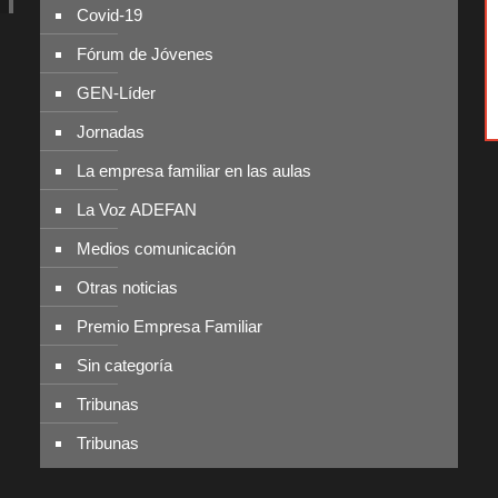
Covid-19
Fórum de Jóvenes
GEN-Líder
Jornadas
La empresa familiar en las aulas
La Voz ADEFAN
Medios comunicación
Otras noticias
Premio Empresa Familiar
Sin categoría
Tribunas
Tribunas