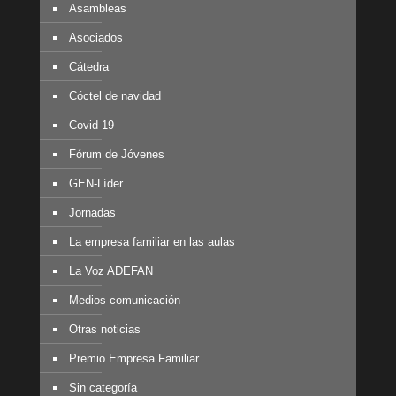
Asambleas
Asociados
Cátedra
Cóctel de navidad
Covid-19
Fórum de Jóvenes
GEN-Líder
Jornadas
La empresa familiar en las aulas
La Voz ADEFAN
Medios comunicación
Otras noticias
Premio Empresa Familiar
Sin categoría