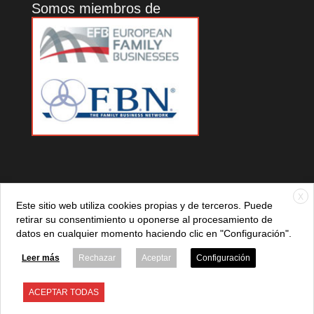
Somos miembros de
X
Este sitio web utiliza cookies propias y de terceros. Puede
retirar su consentimiento u oponerse al procesamiento de
datos en cualquier momento haciendo clic en "Configuración".
© 2021 ADEFAN. Todos los derechos reservados. 621 236
881 |
Política de privacidad
|
Aviso legal
|
Política de cookies
Leer más
Rechazar
Aceptar
Configuración
ACEPTAR TODAS