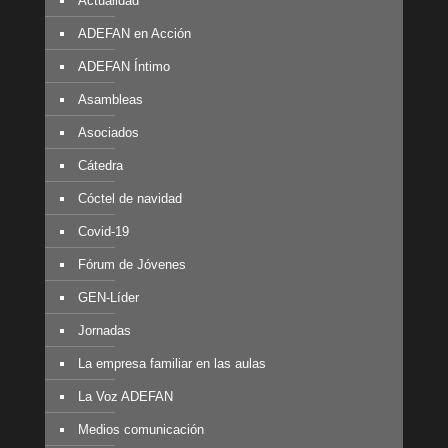
Actualidad
ADEFAN en Acción
ADEFAN Íntimo
Asambleas
Asociados
Cátedra
Cóctel de navidad
Covid-19
Fórum de Jóvenes
GEN-Líder
Jornadas
La empresa familiar en las aulas
La Voz ADEFAN
Medios comunicación