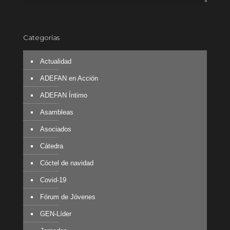
Categorías
Actualidad
ADEFAN en Acción
ADEFAN Íntimo
Asambleas
Asociados
Cátedra
Cóctel de navidad
Covid-19
Fórum de Jóvenes
GEN-Líder