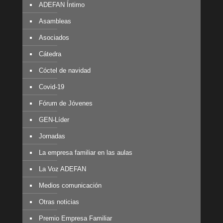
ADEFAN Íntimo
Asambleas
Asociados
Cátedra
Cóctel de navidad
Covid-19
Fórum de Jóvenes
GEN-Líder
Jornadas
La empresa familiar en las aulas
La Voz ADEFAN
Medios comunicación
Otras noticias
Premio Empresa Familiar