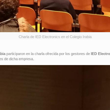
Charla de IED Electronics en el Colegio Irabia
abia
participaron en la charla ofrecida por los gestores de
IED Electr
nes de dicha empresa.