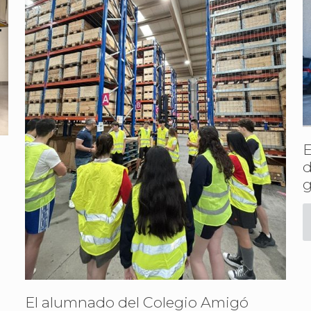
E
d
g
El alumnado del Colegio Amigó