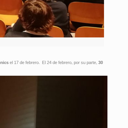
onics
el 17 de febrero. El 24 de febrero, por su parte,
30