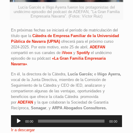
Lucía Garcés e Iñigo Ayerra fueron los protagonistas del
undécimo episodio del podcast de ADEFAN, "La Gran Familia
Empresaria Navarra". (Fotos: Víctor Ruiz)
En próximas fechas se iniciará el período de matriculación del
título que la
Cátedra de Empresa Familiar de la Universidad
Pública de Navarra (UPNA)
ofrecerá para el próximo curso
2024-2025. Por este motivo, este 25 de abril,
ADEFAN
compartió en sus canales de
iVoox
y
Spotify
el undécimo
episodio de su pódcast
«La Gran Familia Empresaria
Navarra»
.
En él, la directora de la Cátedra,
Lucía Garcés;
e
Iñigo Ayerra,
vocal de la Junta Directiva, miembro de la Comisión de
Seguimiento de la Cátedra y CEO de IED, analizaron y
compartieron algunas de las ventajas, oportunidades y
beneficios que ofrece la citada Cátedra promovida
por
ADEFAN
y la que colaboran la Sociedad de Garantía
Recíproca,
Sonagar
, y
ARPA Abogados Consultores.
Reproductor
00:00
00:00
de
audio
Ir a descargar