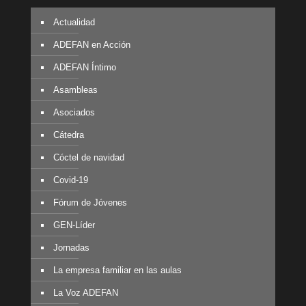
Actualidad
ADEFAN en Acción
ADEFAN Íntimo
Asambleas
Asociados
Cátedra
Cóctel de navidad
Covid-19
Fórum de Jóvenes
GEN-Líder
Jornadas
La empresa familiar en las aulas
La Voz ADEFAN