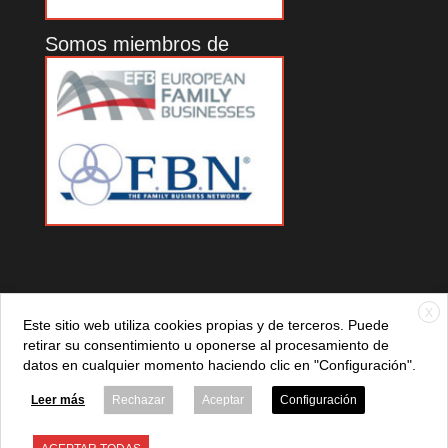
Somos miembros de
X
Este sitio web utiliza cookies propias y de terceros. Puede
retirar su consentimiento u oponerse al procesamiento de
datos en cualquier momento haciendo clic en "Configuración".
© 2021 ADEFAN. Todos los derechos reservados. 621 236
881 |
Política de privacidad
|
Aviso legal
|
Política de cookies
Leer más
Rechazar
Aceptar
Configuración