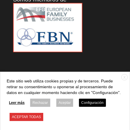
X
Este sitio web utiliza cookies propias y de terceros. Puede
retirar su consentimiento u oponerse al procesamiento de
datos en cualquier momento haciendo clic en "Configuración".
© 2021 ADEFAN. Todos los derechos reservados. 621 236
881 |
Política de privacidad
|
Aviso legal
|
Política de cookies
Leer más
Rechazar
Aceptar
Configuración
ACEPTAR TODAS