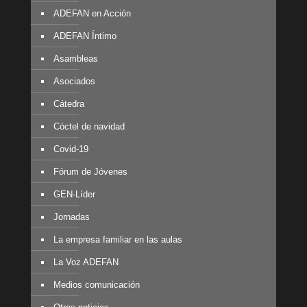
ADEFAN en Acción
ADEFAN Íntimo
Asambleas
Asociados
Cátedra
Cóctel de navidad
Covid-19
Fórum de Jóvenes
GEN-Líder
Jornadas
La empresa familiar en las aulas
La Voz ADEFAN
Medios comunicación