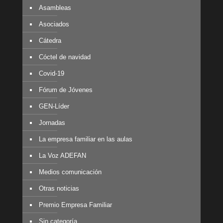
Asambleas
Asociados
Cátedra
Cóctel de navidad
Covid-19
Fórum de Jóvenes
GEN-Líder
Jornadas
La empresa familiar en las aulas
La Voz ADEFAN
Medios comunicación
Otras noticias
Premio Empresa Familiar
Sin categoría