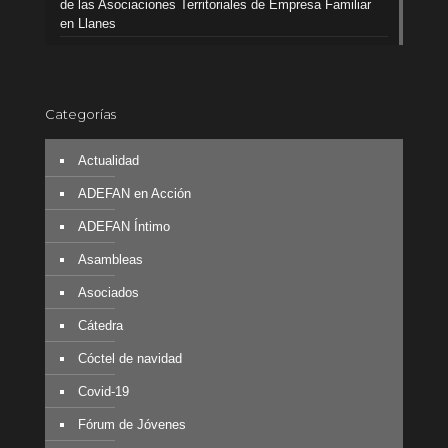
de las Asociaciones Territoriales de Empresa Familiar
en Llanes
Categorías
Actualidad
ADEFAN en Acción
ADEFAN Íntimo
Asambleas
Asociados
Cátedra
Cóctel de navidad
Covid-19
Fórum de Jóvenes