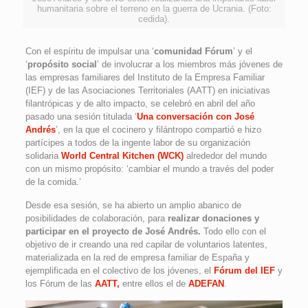
humanitaria sobre el terreno en la guerra de Ucrania. (Foto:
cedida).
Con el espíritu de impulsar una ‘
comunidad Fórum
’ y el
‘
propósito social
’ de involucrar a los miembros más jóvenes de
las empresas familiares del Instituto de la Empresa Familiar
(IEF) y de las Asociaciones Territoriales (AATT) en iniciativas
filantrópicas y de alto impacto, se celebró en abril del año
pasado una sesión titulada ‘
Una conversación con José
Andrés
’, en la que el cocinero y filántropo compartió e hizo
partícipes a todos de la ingente labor de su organización
solidaria
World Central Kitchen (WCK)
alrededor del mundo
con un mismo propósito: ‘cambiar el mundo a través del poder
de la comida.’
Desde esa sesión, se ha abierto un amplio abanico de
posibilidades de colaboración, para
realizar donaciones y
participar en el proyecto de José Andrés.
Todo ello con el
objetivo de ir creando una red capilar de voluntarios latentes,
materializada en la red de empresa familiar de España y
ejemplificada en el colectivo de los jóvenes, el
Fórum del IEF
y
los Fórum de las
AATT,
entre ellos el de
ADEFAN
.