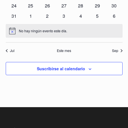
eventos
eventos
eventos
eventos
eventos
eventos
eventos
0
0
0
0
0
0
0
24
25
26
27
28
29
30
eventos
eventos
eventos
eventos
eventos
eventos
eventos
0
0
0
0
0
0
0
31
1
2
3
4
5
6
eventos
eventos
eventos
eventos
eventos
eventos
evento
No hay ningún evento este día.
Aviso
Jul
Este mes
Sep
Suscribirse al calendario