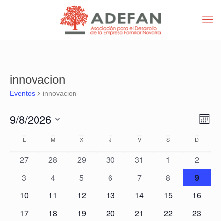
innovacion
Eventos
innovacion
Eventos
Nav
Nav
9/8/2026
Mes
de
de
Selecciona
vist
Calendario
vist
L
LUNES
M
MARTES
X
MIÉRCOLES
J
JUEVES
V
VIERNES
S
SÁBADO
D
DOMIN
la
de
de
fecha.
Eve
0
0
0
0
0
0
0
27
28
29
30
31
1
2
Eventos
eventos
eventos
eventos
eventos
eventos
eventos
evento
0
0
0
0
0
0
0
3
4
5
6
7
8
9
eventos
eventos
eventos
eventos
eventos
eventos
evento
0
0
0
0
0
0
0
10
11
12
13
14
15
16
eventos
eventos
eventos
eventos
eventos
eventos
eventos
0
0
0
0
0
0
0
17
18
19
20
21
22
23