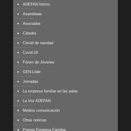
ADEFAN Íntimo
Asambleas
Asociados
Cátedra
Cóctel de navidad
Covid-19
Fórum de Jóvenes
GEN-Líder
Jornadas
La empresa familiar en las aulas
La Voz ADEFAN
Medios comunicación
Otras noticias
Premio Empresa Familiar