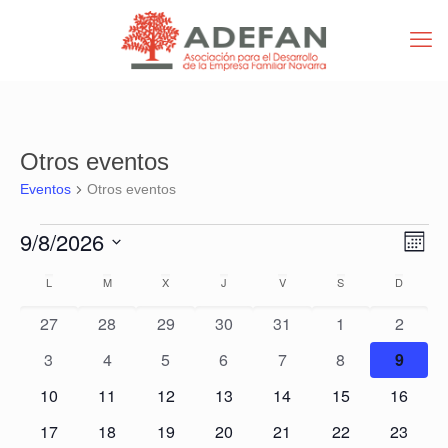
Otros eventos
Eventos
Otros eventos
Eventos
Nav
Nav
9/8/2026
Mes
de
de
Selecciona
vist
Calendario
vist
L
LUNES
M
MARTES
X
MIÉRCOLES
J
JUEVES
V
VIERNES
S
SÁBADO
D
DOMIN
la
de
de
fecha.
Eve
0
0
0
0
0
0
0
27
28
29
30
31
1
2
Eventos
eventos
eventos
eventos
eventos
eventos
eventos
evento
0
0
0
0
0
0
0
3
4
5
6
7
8
9
eventos
eventos
eventos
eventos
eventos
eventos
evento
0
0
0
0
0
0
0
10
11
12
13
14
15
16
eventos
eventos
eventos
eventos
eventos
eventos
eventos
0
0
0
0
0
0
0
17
18
19
20
21
22
23