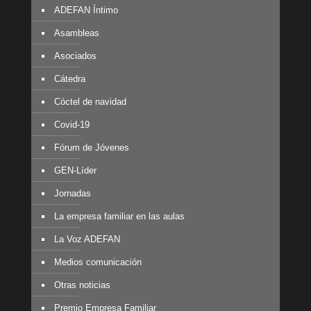
ADEFAN Íntimo
Asambleas
Asociados
Cátedra
Cóctel de navidad
Covid-19
Fórum de Jóvenes
GEN-Líder
Jornadas
La empresa familiar en las aulas
La Voz ADEFAN
Medios comunicación
Otras noticias
Premio Empresa Familiar