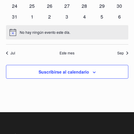
eventos
eventos
eventos
eventos
eventos
eventos
eventos
0
0
0
0
0
0
0
24
25
26
27
28
29
30
eventos
eventos
eventos
eventos
eventos
eventos
eventos
0
0
0
0
0
0
0
31
1
2
3
4
5
6
eventos
eventos
eventos
eventos
eventos
eventos
evento
No hay ningún evento este día.
Aviso
Jul
Este mes
Sep
Suscribirse al calendario