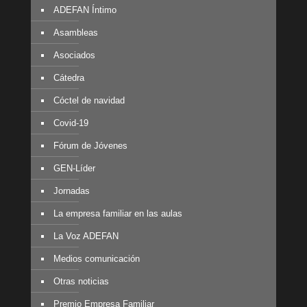
ADEFAN Íntimo
Asambleas
Asociados
Cátedra
Cóctel de navidad
Covid-19
Fórum de Jóvenes
GEN-Líder
Jornadas
La empresa familiar en las aulas
La Voz ADEFAN
Medios comunicación
Otras noticias
Premio Empresa Familiar