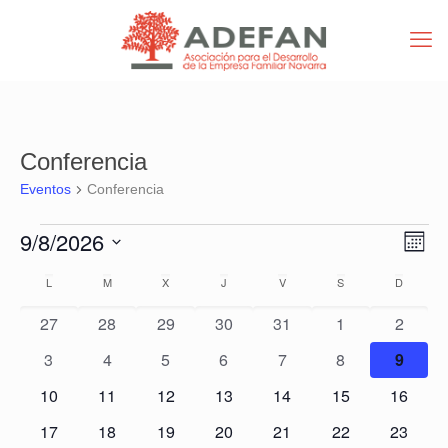
Conferencia
Eventos
Conferencia
Eventos
Nav
Nav
9/8/2026
Mes
de
de
Selecciona
vist
Calendario
vist
L
LUNES
M
MARTES
X
MIÉRCOLES
J
JUEVES
V
VIERNES
S
SÁBADO
D
DOMIN
la
de
de
fecha.
Eve
0
0
0
0
0
0
0
27
28
29
30
31
1
2
Eventos
eventos
eventos
eventos
eventos
eventos
eventos
evento
0
0
0
0
0
0
0
3
4
5
6
7
8
9
eventos
eventos
eventos
eventos
eventos
eventos
evento
0
0
0
0
0
0
0
10
11
12
13
14
15
16
eventos
eventos
eventos
eventos
eventos
eventos
eventos
0
0
0
0
0
0
0
17
18
19
20
21
22
23