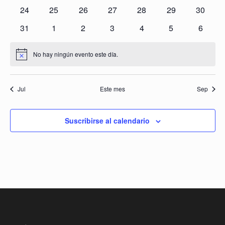
eventos
eventos
eventos
eventos
eventos
eventos
eventos
0
0
0
0
0
0
0
24
25
26
27
28
29
30
eventos
eventos
eventos
eventos
eventos
eventos
eventos
0
0
0
0
0
0
0
31
1
2
3
4
5
6
eventos
eventos
eventos
eventos
eventos
eventos
evento
No hay ningún evento este día.
Aviso
Jul
Este mes
Sep
Suscribirse al calendario