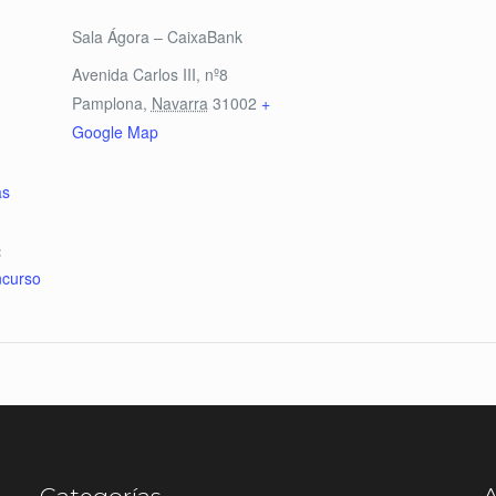
Sala Ágora – CaixaBank
Avenida Carlos III, nº8
Pamplona
,
Navarra
31002
+
Google Map
as
:
ncurso