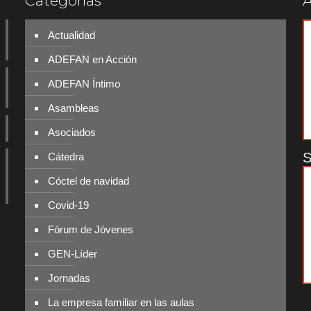
Categorías
A
Actualidad
ADEFAN en Acción
ADEFAN Íntimo
Asambleas
Asociados
S
Cátedra
Cóctel de navidad
Covid-19
Fórum de Jóvenes
GEN-Líder
Jornadas
La empresa familiar en las aulas