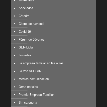
Asambleas
Asociados
Cátedra
Cóctel de navidad
Covid-19
Fórum de Jóvenes
GEN-Líder
Jornadas
La empresa familiar en las aulas
La Voz ADEFAN
Medios comunicación
Otras noticias
Premio Empresa Familiar
Sin categoría