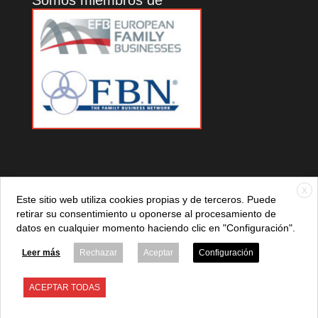
X
Este sitio web utiliza cookies propias y de terceros. Puede
retirar su consentimiento u oponerse al procesamiento de
datos en cualquier momento haciendo clic en "Configuración".
© 2021 ADEFAN. Todos los derechos reservados. 621 236
881 |
Política de privacidad
|
Aviso legal
|
Política de cookies
Leer más
Rechazar
Aceptar
Configuración
ACEPTAR TODAS