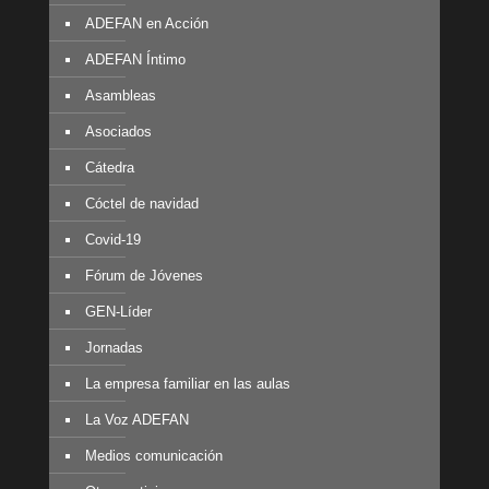
ADEFAN en Acción
ADEFAN Íntimo
Asambleas
Asociados
Cátedra
Cóctel de navidad
Covid-19
Fórum de Jóvenes
GEN-Líder
Jornadas
La empresa familiar en las aulas
La Voz ADEFAN
Medios comunicación