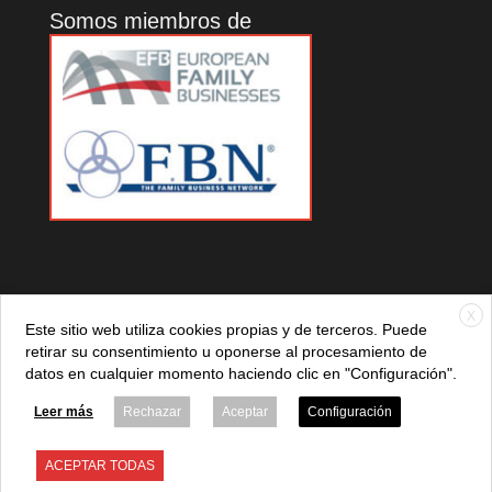
Somos miembros de
X
Este sitio web utiliza cookies propias y de terceros. Puede
retirar su consentimiento u oponerse al procesamiento de
datos en cualquier momento haciendo clic en "Configuración".
© 2021 ADEFAN. Todos los derechos reservados. 621 236
881 |
Política de privacidad
|
Aviso legal
|
Política de cookies
Leer más
Rechazar
Aceptar
Configuración
ACEPTAR TODAS