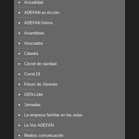
Actualidad
ADEFAN en Acción
ADEFAN Íntimo
Asambleas
Asociados
Cátedra
Cóctel de navidad
Covid-19
Fórum de Jóvenes
GEN-Líder
Jornadas
La empresa familiar en las aulas
La Voz ADEFAN
Medios comunicación