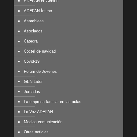
ADEFAN en Acción
ADEFAN Íntimo
Asambleas
Asociados
Cátedra
Cóctel de navidad
Covid-19
Fórum de Jóvenes
GEN-Líder
Jornadas
La empresa familiar en las aulas
La Voz ADEFAN
Medios comunicación
Otras noticias