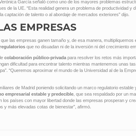
 Verónica García señaló como uno de los mayores problemas estruc
es de la UE. “Esta realidad genera un problema de productividad y d
la captación de talento o al abordaje de mercados exteriores” dijo.
 LAS EMPRESAS
ar que las empresas ganen tamaño y, de esa manera, multipliquemos 
 regulatorios
que no disuadan ni de la inversión ni del crecimiento em
 de
colaboración público-privada
para resolver los retos más import
tengan dificultad para encontrar talento mientras mantenemos unas t
ropa”. “Queremos aproximar el mundo de la Universidad al de la Empr
iliares de Madrid poniendo solicitando un marco regulatorio estable
no empresarial estable y predecible
, que sea respaldado por un mar
en los países con mayor libertad donde las empresas prosperan y cre
s y más elevadas cotas de bienestar”, afirmó.