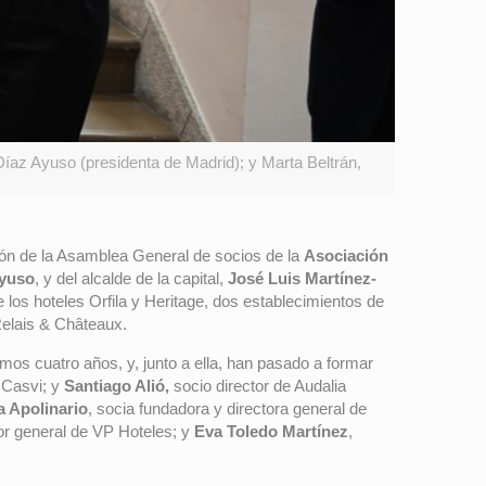
íaz Ayuso (presidenta de Madrid); y Marta Beltrán,
ación de la Asamblea General de socios de la
Asociación
Ayuso
, y del alcalde de la capital,
José Luis Martínez-
 los hoteles Orfila y Heritage, dos establecimientos de
Relais & Châteaux.
mos cuatro años, y, junto a ella, han pasado a formar
 Casvi; y
Santiago Alió,
socio director de Audalia
 Apolinario
, socia fundadora y directora general de
tor general de VP Hoteles; y
Eva Toledo Martínez
,