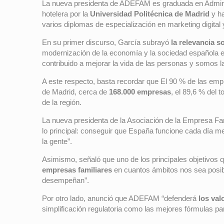
La nueva presidenta de ADEFAM es graduada en Admini
hotelera por la
Universidad Politécnica de Madrid
y ha
varios diplomas de especialización en marketing digital 
En su primer discurso, García subrayó
la relevancia s
modernización de la economía y la sociedad española en
contribuido a mejorar la vida de las personas y somos l
A este respecto, basta recordar que El 90 % de las emp
de Madrid, cerca de
168.000 empresas
, el 89,6 % del 
de la región.
La nueva presidenta de la Asociación de la Empresa Fa
lo principal: conseguir que España funcione cada día m
la gente”.
Asimismo, señaló que uno de los principales objetivos
empresas familiares
en cuantos ámbitos nos sea posibl
desempeñan”.
Por otro lado, anunció que ADEFAM “defenderá
los val
simplificación regulatoria como las mejores fórmulas p