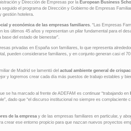
stración y Dirección de Empresas por la
European Business Schoo
 seguido el programa de Dirección y Gobierno de Empresas Familia
y gestión hotelera.
ocial y económica de las empresas familiares
. “Las Empresas Famil
 los últimos 45 años y representan un pilar fundamental para el des
a base del estado de bienestar”.
resas privadas en España son familiares, lo que representa alreded
total, pueden considerarse familiares, y en conjunto generan casi el 
miliar de Madrid se lamentó del
actual ambiente general de crispac
ejor y logremos crear cada día más puestos de trabajo estables y bie
 que se ha marcado al frente de ADEFAM es continuar “trabajando en
e”, dado que “el discurso institucional no siempre es complaciente c
ores de la empresa
y de las empresas familiares en particular, y ab
ara crear ese entorno propicio para que nazcan nuevos proyectos emp