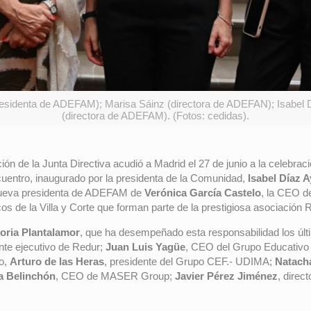
esidenta de ADEFAM); Marisa Sáinz (directora de ADEFAN); Isabel D
(directora de ADEFAM). (Fotos: cedidas).
ción de la Junta Directiva acudió a Madrid el 27 de junio a la celebr
cuentro, inaugurado por la presidenta de la Comunidad,
Isabel Díaz 
 nueva presidenta de ADEFAM de
Verónica García Castelo
, la CEO de
os de la Villa y Corte que forman parte de la prestigiosa asociación 
toria Plantalamor
, que ha desempeñado esta responsabilidad los últi
ente ejecutivo de Redur;
Juan Luis Yagüe
, CEO del Grupo Educativo
do,
Arturo de las Heras
, presidente del Grupo CEF.- UDIMA;
Natacha
a Belinchón
, CEO de MASER Group;
Javier Pérez Jiménez
, direc