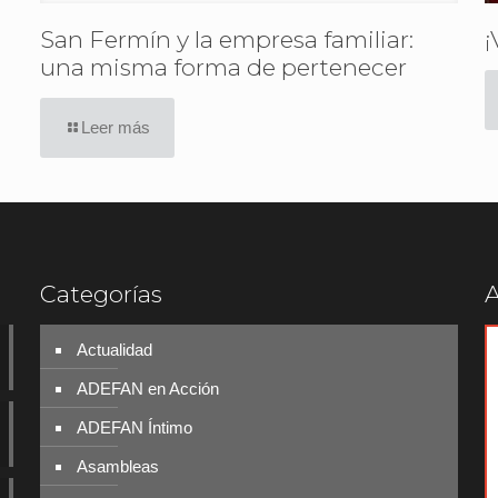
San Fermín y la empresa familiar:
¡
una misma forma de pertenecer
Leer más
Categorías
A
Actualidad
ADEFAN en Acción
ADEFAN Íntimo
Asambleas