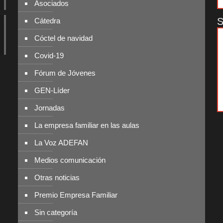
Asociados
S
Cátedra
Cóctel de navidad
Covid-19
Fórum de Jóvenes
GEN-Líder
Jornadas
La empresa familiar en las aulas
La Voz ADEFAN
Medios comunicación
Otras noticias
Premio Empresa Familiar
Sin categoría