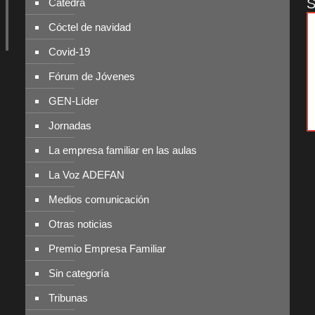
S
Cátedra
Cóctel de navidad
Covid-19
Fórum de Jóvenes
GEN-Líder
Jornadas
La empresa familiar en las aulas
La Voz ADEFAN
Medios comunicación
Otras noticias
Premio Empresa Familiar
Sin categoría
Tribunas