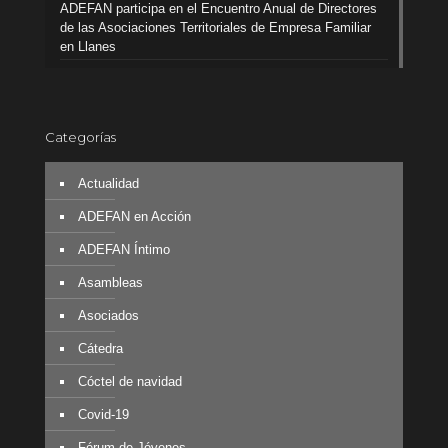
ADEFAN participa en el Encuentro Anual de Directores
de las Asociaciones Territoriales de Empresa Familiar
en Llanes
Categorías
Actualidad
ADEFAN en Acción
ADEFAN Íntimo
Asambleas
Asociados
Cátedra
Cóctel de navidad
Covid-19
Fórum de Jóvenes