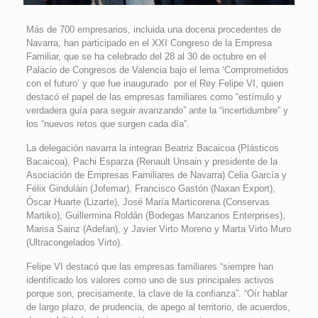
Más de 700 empresarios, incluida una docena procedentes de
Navarra, han participado en el XXI Congreso de la Empresa
Familiar, que se ha celebrado del 28 al 30 de octubre en el
Palacio de Congresos de Valencia bajo el lema ‘Comprometidos
con el futuro’ y que fue inaugurado por el Rey Felipe VI, quien
destacó el papel de las empresas familiares como “estímulo y
verdadera guía para seguir avanzando” ante la “incertidumbre” y
los “nuevos retos que surgen cada día”.
La delegación navarra la integran Beatriz Bacaicoa (Plásticos
Bacaicoa), Pachi Esparza (Renault Unsain y presidente de la
Asociación de Empresas Familiares de Navarra) Celia García y
Félix Ginduláin (Jofemar), Francisco Gastón (Naxan Export),
Óscar Huarte (Lizarte), José María Marticorena (Conservas
Martiko), Guillermina Roldán (Bodegas Manzanos Enterprises),
Marisa Sainz (Adefan), y Javier Virto Moreno y Marta Virto Muro
(Ultracongelados Virto).
Felipe VI destacó que las empresas familiares “siempre han
identificado los valores como uno de sus principales activos
porque son, precisamente, la clave de la confianza”. “Oír hablar
de largo plazo, de prudencia, de apego al territorio, de acuerdos,