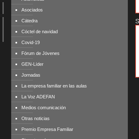
Asociados
S
Cátedra
Cóctel de navidad
Covid-19
Fórum de Jóvenes
GEN-Líder
Jornadas
La empresa familiar en las aulas
La Voz ADEFAN
Medios comunicación
Otras noticias
Premio Empresa Familiar