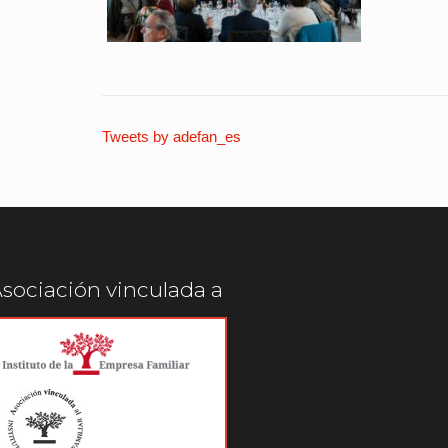
Tweets by adefan_es
sociación vinculada a