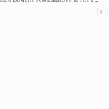
ciación para el Desarrollo de la Empresa Familiar Navarra
[…]
Le