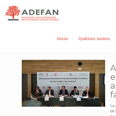
Inicio
Quiénes somos
A
e
a
f
La 
de 