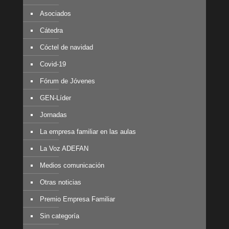
Asociados
Cátedra
Cóctel de navidad
Covid-19
Fórum de Jóvenes
GEN-Líder
Jornadas
La empresa familiar en las aulas
La Voz ADEFAN
Medios comunicación
Otras noticias
Premio Empresa Familiar
Sin categoría