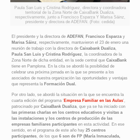
Paula San Luis y Cristina Rodríguez, directora y coordinadora
territorial de la Zona Norte de CaixaBank Dualiza,
respectivamente, junto a Francisco Esparza Y Marisa Sáinz,
presidente y directora de ADEFAN. (Foto: cedida)
El presidente y la directora de
ADEFAN
,
Francisco Esparza
y
Marisa Sáinz
, respectivamente, mantuvieron el 23 de enero una
reunión de trabajo con la directora de
Caixabank Dualiza
,
Paula San Luis y Cristina Rodríguez
, la coordinadora de la
Zona Norte de dicha entidad, en la sede central que
CaixaBank
tiene en Pamplona. En la cita se abordó la posibilidad de
celebrar una próxima jornada en la que se presente a los
asociados de nuestra organización las oportunidades y ventajas
que representa la
Formación Dual.
Por otro lado, se abordó la situación en la que se encuentra la
cuarta edición del programa ‘
Empresa Familiar en las Aulas
‘,
patrocinado por
CaixaBank Dualiza
, que ya se ha iniciado con
las primeras charlas en los centros educativos y visitas a
las instalaciones y los centros de producción de las
empresas familiares participantes
en esta actividad. En ese
sentido, en el programa de este año hay
25 centros
participantes
, de los que
6 son de FP (María Inmaculada,