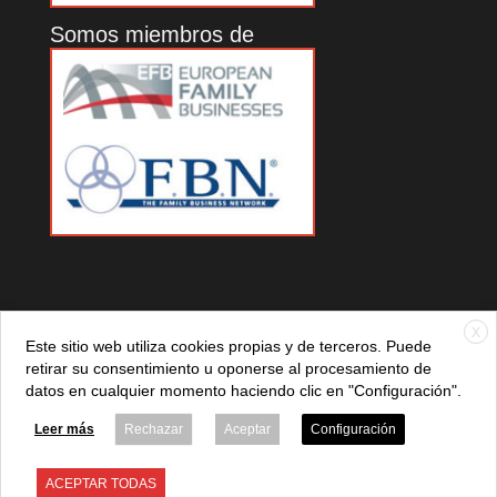
Somos miembros de
X
Este sitio web utiliza cookies propias y de terceros. Puede
retirar su consentimiento u oponerse al procesamiento de
datos en cualquier momento haciendo clic en "Configuración".
© 2021 ADEFAN. Todos los derechos reservados. 621 236
881 |
Política de privacidad
|
Aviso legal
|
Política de cookies
Leer más
Rechazar
Aceptar
Configuración
ACEPTAR TODAS