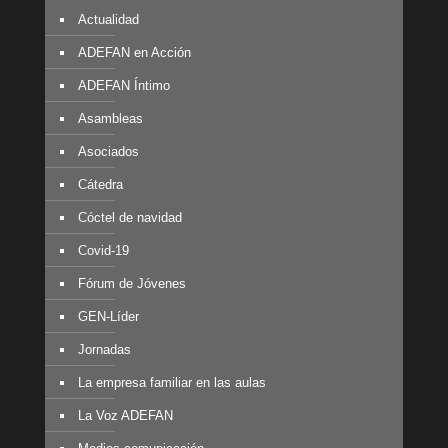
Actualidad
ADEFAN en Acción
ADEFAN Íntimo
Asambleas
Asociados
Cátedra
Cóctel de navidad
Covid-19
Fórum de Jóvenes
GEN-Líder
Jornadas
La empresa familiar en las aulas
La Voz ADEFAN