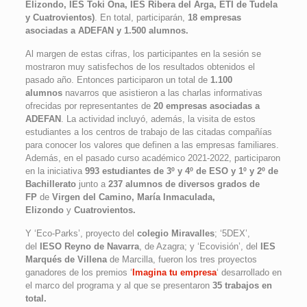
Elizondo, IES Toki Ona, IES Ribera del Arga, ETI de Tudela
y Cuatrovientos)
. En total, participarán,
18 empresas
asociadas a ADEFAN y 1.500 alumnos.
Al margen de estas cifras, los participantes en la sesión se
mostraron muy satisfechos de los resultados obtenidos el
pasado año. Entonces participaron un total de
1.100
alumnos
navarros que asistieron a las charlas informativas
ofrecidas por representantes de
20 empresas asociadas a
ADEFAN
. La actividad incluyó, además, la visita de estos
estudiantes a los centros de trabajo de las citadas compañías
para conocer los valores que definen a las empresas familiares.
Además, en el pasado curso académico 2021-2022, participaron
en la iniciativa
993 estudiantes de 3º y 4º de ESO y 1º y 2º de
Bachillerato
junto a
237 alumnos de diversos grados de
FP
de
Virgen del Camino, María Inmaculada,
Elizondo
y
Cuatrovientos.
Y ‘Eco-Parks’, proyecto del
colegio Miravalles
; ‘5DEX’,
del
IESO Reyno de Navarra
, de Azagra; y ‘Ecovisión’, del
IES
Marqués de Villena
de Marcilla, fueron los tres proyectos
ganadores de los premios ‘
Imagina tu empresa
‘ desarrollado en
el marco del programa y al que se presentaron
35 trabajos en
total.