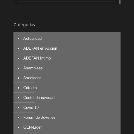
Categorías
Actualidad
ADEFAN en Acción
ADEFAN Íntimo
Asambleas
Asociados
Cátedra
Cóctel de navidad
Covid-19
Fórum de Jóvenes
GEN-Líder