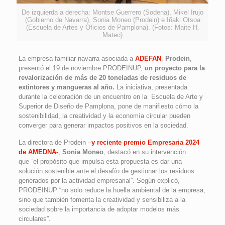
De izquierda a derecha: Montse Guerrero (Sodena), Mikel Irujo
(Gobierno de Navarra), Sonia Moneo (Prodein) e Iñaki Otsoa
(Escuela de Artes y Oficios de Pamplona). (Fotos: Maite H.
Mateo)
La empresa familiar navarra asociada a
ADEFAN
,
Prodein
,
presentó el 19 de noviembre PRODEINUP,
un proyecto para la
revalorización de más de 20 toneladas de residuos de
extintores y mangueras al año.
La iniciativa, presentada
durante la celebración de un encuentro en la Escuela de Arte y
Superior de Diseño de Pamplona, pone de manifiesto cómo la
sostenibilidad, la creatividad y la economía circular pueden
converger para generar impactos positivos en la sociedad.
La directora de Prodein –
y reciente premio Empresaria 2024
de AMEDNA-
,
Sonia Moneo
, destacó en su intervención
que
“
el propósito que impulsa esta propuesta es dar una
solución sostenible ante el desafío de gestionar los residuos
generados por la actividad empresarial”. Según explicó,
PRODEINUP “no solo reduce la huella ambiental de la empresa,
sino que también fomenta la creatividad y sensibiliza a la
sociedad sobre la importancia de adoptar modelos más
circulares”.