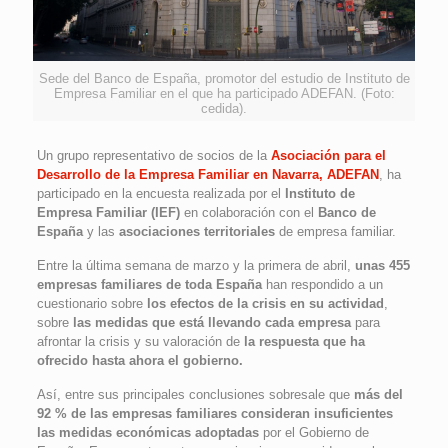
Sede del Banco de España, promotor del estudio de Instituto de
Empresa Familiar en el que ha participado ADEFAN. (Foto:
cedida).
Un grupo representativo de socios de la
Asociación para el
Desarrollo de la Empresa Familiar en Navarra, ADEFAN
, ha
participado en la encuesta realizada por el
Instituto de
Empresa Familiar (IEF)
en colaboración con el
Banco de
España
y las
asociaciones territoriales
de empresa familiar.
Entre la última semana de marzo y la primera de abril,
unas 455
empresas familiares de toda España
han respondido a un
cuestionario sobre
los efectos de la crisis en su actividad
,
sobre
las medidas que está llevando cada empresa
para
afrontar la crisis y su valoración de
la respuesta que ha
ofrecido hasta ahora el gobierno.
Así, entre sus principales conclusiones sobresale que
más del
92 % de las empresas familiares consideran insuficientes
las medidas económicas adoptadas
por el Gobierno de