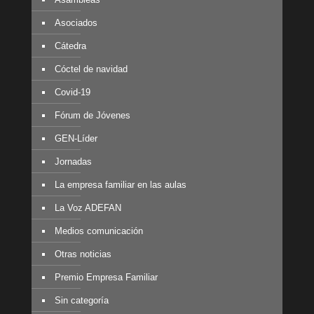
Asociados
Cátedra
Cóctel de navidad
Covid-19
Fórum de Jóvenes
GEN-Líder
Jornadas
La empresa familiar en las aulas
La Voz ADEFAN
Medios comunicación
Otras noticias
Premio Empresa Familiar
Sin categoría