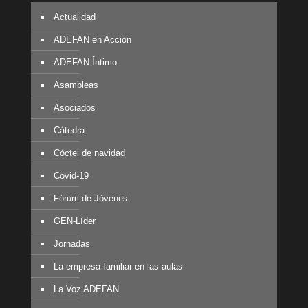
Actualidad
ADEFAN en Acción
ADEFAN Íntimo
Asambleas
Asociados
Cátedra
Cóctel de navidad
Covid-19
Fórum de Jóvenes
GEN-Líder
Jornadas
La empresa familiar en las aulas
La Voz ADEFAN