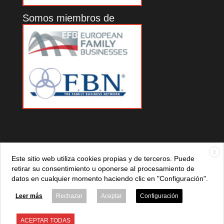
Somos miembros de
X
Este sitio web utiliza cookies propias y de terceros. Puede
retirar su consentimiento u oponerse al procesamiento de
datos en cualquier momento haciendo clic en "Configuración".
© 2021 ADEFAN. Todos los derechos reservados. 621 236
881 |
Política de privacidad
|
Aviso legal
|
Política de cookies
Leer más
Rechazar
Aceptar
Configuración
ACEPTAR TODAS