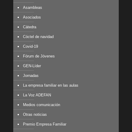
Asambleas
Asociados
Cátedra
Cóctel de navidad
Covid-19
Fórum de Jóvenes
GEN-Líder
Jornadas
La empresa familiar en las aulas
La Voz ADEFAN
Medios comunicación
Otras noticias
Premio Empresa Familiar